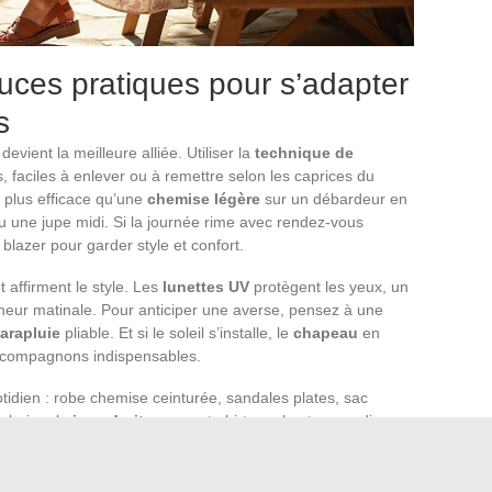
tuces pratiques pour s’adapter
s
devient la meilleure alliée. Utiliser la
technique de
es, faciles à enlever ou à remettre selon les caprices du
e plus efficace qu’une
chemise légère
sur un débardeur en
u une jupe midi. Si la journée rime avec rendez-vous
 blazer pour garder style et confort.
 affirment le style. Les
lunettes UV
protègent les yeux, un
heur matinale. Pour anticiper une averse, pensez à une
arapluie
pliable. Et si le soleil s’installe, le
chapeau
en
compagnons indispensables.
tidien : robe chemise ceinturée, sandales plates, sac
urbaine, le
jean droit
avec un t-shirt ample et un cardigan
d de mer, short paper bag et blouse légère s’associent à
 ouvert, manches retroussées, accessoires bien pensés, qui