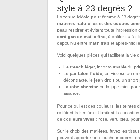
style à 23 degrés ?
La
tenue idéale pour femme
à 23 degrés
matières naturelles et des coupes aér
peau respirer et évitent toute impressio
cardigan en maille fine
, à enfiler ou à g
dépourvu entre matin frais et après-midi e
Voici quelques pièces qui facilitent la vi
Le trench
léger, incontournable du pri
Le
pantalon fluide
, en viscose ou en 
décontracté, le
jean droit
ou un short 
La
robe chemise
ou la jupe midi, porté
aisance.
Pour ce qui est des couleurs, les teintes c
reflètent la lumière et limitent la sensati
de
couleurs vives
: rose, vert, bleu, pou
Sur le choix des matières, fuyez les tissu
peuvent apporter une touche moderne en d