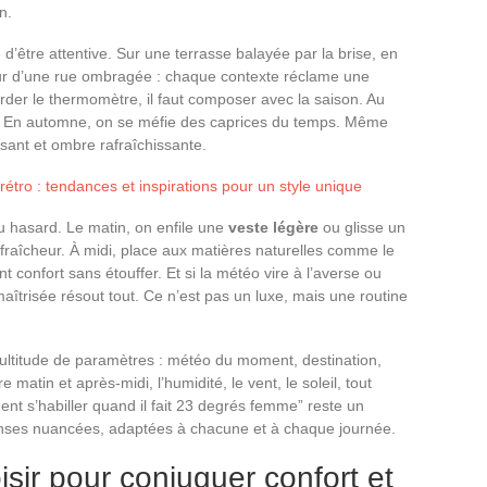
n.
d’être attentive. Sur une terrasse balayée par la brise, en
heur d’une rue ombragée : chaque contexte réclame une
garder le thermomètre, il faut composer avec la saison. Au
e. En automne, on se méfie des caprices du temps. Même
uisant et ombre rafraîchissante.
tro : tendances et inspirations pour un style unique
u hasard. Le matin, on enfile une
veste légère
ou glisse un
a fraîcheur. À midi, place aux matières naturelles comme le
nt confort sans étouffer. Et si la météo vire à l’averse ou
maîtrisée résout tout. Ce n’est pas un luxe, mais une routine
ultitude de paramètres : météo du moment, destination,
e matin et après-midi, l’humidité, le vent, le soleil, tout
nt s’habiller quand il fait 23 degrés femme” reste un
ponses nuancées, adaptées à chacune et à chaque journée.
sir pour conjuguer confort et