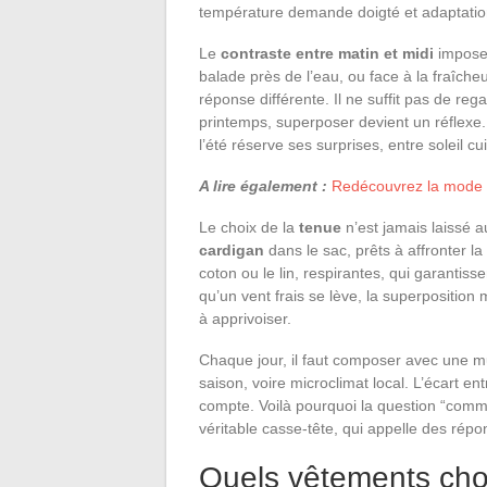
température demande doigté et adaptatio
Le
contraste entre matin et midi
impose 
balade près de l’eau, ou face à la fraîc
réponse différente. Il ne suffit pas de re
printemps, superposer devient un réflex
l’été réserve ses surprises, entre soleil c
A lire également :
Redécouvrez la mode ré
Le choix de la
tenue
n’est jamais laissé a
cardigan
dans le sac, prêts à affronter l
coton ou le lin, respirantes, qui garantisse
qu’un vent frais se lève, la superposition 
à apprivoiser.
Chaque jour, il faut composer avec une m
saison, voire microclimat local. L’écart entr
compte. Voilà pourquoi la question “comme
véritable casse-tête, qui appelle des ré
Quels vêtements choi