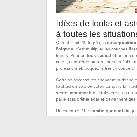
Idées de looks et as
à toutes les situation
Quand il fait 23 degrés, la
superposition
l’oignon
, c’est multiplier les couches fin
temps. Pour un
look casual chic
, rien d
coton, complétée par un pantalon fluide o
professionnel, troquez le trench contre un
Certains accessoires changent la donne et
foulard
en soie ou coton tempère la fraîc
veste imperméable
ultralégère ou à un
p
paille et la
crème solaire
deviennent des 
Un exemple ? Le
combo gagnant
du quo
souple et bijou discret. Pour une journée 
léger font le job sans fausse note. En bor
des espadrilles. Ce sont ces détails, col
signent une attitude confiante et adaptée.