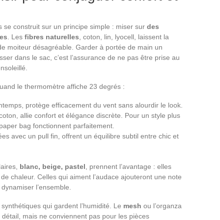
 se construit sur un principe simple : miser sur
des
ées
. Les
fibres naturelles
, coton, lin, lyocell, laissent la
n de moiteur désagréable. Garder à portée de main un
lisser dans le sac, c’est l’assurance de ne pas être prise au
nsoleillé.
e quand le thermomètre affiche 23 degrés :
ntemps, protège efficacement du vent sans alourdir le look.
coton, allie confort et élégance discrète. Pour un style plus
paper bag fonctionnent parfaitement.
es avec un pull fin, offrent un équilibre subtil entre chic et
laires,
blanc, beige, pastel
, prennent l’avantage : elles
on de chaleur. Celles qui aiment l’audace ajouteront une note
r dynamiser l’ensemble.
s synthétiques qui gardent l’humidité. Le
mesh
ou l’organza
étail, mais ne conviennent pas pour les pièces