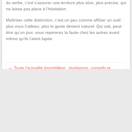
du verbe, c’est s’assurer une écriture plus sûre, plus précise, qui
ne laisse pas place à l’hésitation.
Maîtriser cette distinction, c’est un peu comme affûter un outil :
plus vous l’utilisez, plus le geste devient naturel. Qui sait, peut-
être qu’un jour, vous repérerez la faute chez les autres avant
même qu’ils l’aient tapée.
←
Toute l’actualité immobilière : tendances, conseils et
analyses du marché en 2024
Tenue idéale pour femme : nos conseils mode quand il fait 23
degrés
→
Recherche