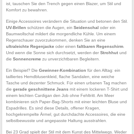
ist, tauschen Sie den Trench gegen einen Blazer, um Stil und
Komfort zu bewahren.
Einige Accessoires verändern die Situation und betonen den Stil.
UV-Brillen
schützen die Augen, ein
Seidenschal
oder ein
Baumwollschal mildert die morgendliche Kühle. Um einem
Regenschauer zuvorzukommen, denken Sie an eine
ultraleichte Regenjacke
oder einen
faltbaren Regenschirm
.
Und wenn die Sonne sich durchsetzt, werden der
Strohhut
und
die
Sonnencreme
zu unverzichtbaren Begleitern.
Ein Beispiel? Die
Gewinner-Kombination
für den Alltag: ein
tailliertes Hemdblusenkleid, flache Sandalen, eine weiche
Tasche und dezenter Schmuck. Für einen urbanen Tag machen
die
gerade geschnittene Jeans
mit einem lockeren T-Shirt und
einem leichten Cardigan den Job ohne Fehltritt. Am Meer
kombinieren sich Paper-Bag-Shorts mit einer leichten Bluse und
Espadrilles. Es sind diese Details, offener Kragen,
hochgekrempelte Ärmel, gut durchdachte Accessoires, die eine
selbstbewusste und angepasste Haltung ausstrahlen.
Bei 23 Grad spielt der Stil mit dem Kunst des Mittelwegs. Weder