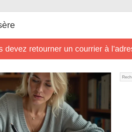
sère
s devez retourner un courrier à l’adr