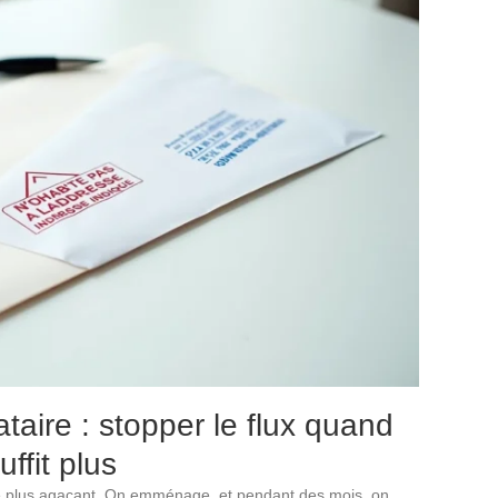
ataire : stopper le flux quand
ffit plus
t le plus agaçant. On emménage, et pendant des mois, on