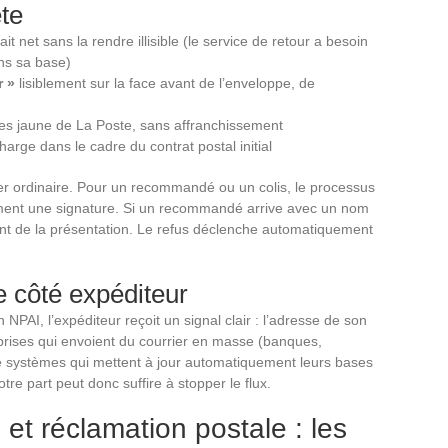
te
it net sans la rendre illisible (le service de retour a besoin
ans sa base)
r »
lisiblement sur la face avant de l’enveloppe, de
res jaune de La Poste, sans affranchissement
harge dans le cadre du contrat postal initial
ier ordinaire. Pour un recommandé ou un colis, le processus
ement une signature. Si un recommandé arrive avec un nom
nt de la présentation. Le refus déclenche automatiquement
e côté expéditeur
NPAI, l’expéditeur reçoit un signal clair : l’adresse de son
eprises qui envoient du courrier en masse (banques,
e systèmes qui mettent à jour automatiquement leurs bases
re part peut donc suffire à stopper le flux.
et réclamation postale : les