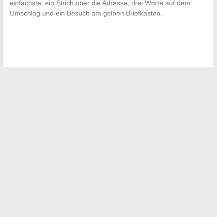
einfachste: ein Strich über die Adresse, drei Worte auf dem
Umschlag und ein Besuch am gelben Briefkasten.
←
Welches Geschenk und welchen Betrag für die Feier des
50. Hochzeitstags anbieten? Unsere Tipps