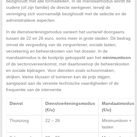
bezighoudt met alle formaliteiten. In de mandaatmodus wordt de
oudere (of zijn familie) de directe werkgever, terwijl de
vereniging zich voornamelijk bezighoudt met de selectie en de
administratieve aspecten.
In de dienstverleningsmodus varieert het uurtarief doorgaans
tussen de 22 en 26 euro, soms meer in grote steden. Dit bedrag
omvat de vergoeding van de zorgverlener, sociale lasten,
verzekering en beheerskosten van het dossier. In de
mandaatmodus is de kostprijs gekoppeld aan het
minimumloon
of de sectorovereenkomst, met daarbovenop de beheerskosten
en sociale bijdragen. Voor diensten zoals schoonmaken,
strijken, kleine klussen of tuinieren kan de prijs stijgen,
aangepast aan de vereiste technische vaardigheden of de
frequentie van de interventie.
Dienst
Dienstverleningsmodus
Mandaatmodus
(€/u)
(€/u)
Thuiszorg
22 – 26
Minimumloon +
lasten