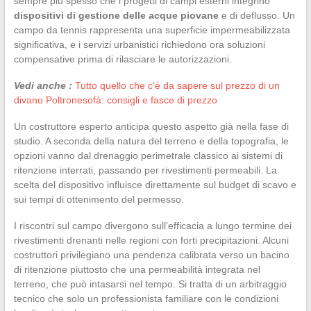
sempre più spesso che i progetti di campi esterni integrino
dispositivi di gestione delle acque piovane
e di deflusso. Un
campo da tennis rappresenta una superficie impermeabilizzata
significativa, e i servizi urbanistici richiedono ora soluzioni
compensative prima di rilasciare le autorizzazioni.
Vedi anche :
Tutto quello che c'è da sapere sul prezzo di un
divano Poltronesofà: consigli e fasce di prezzo
Un costruttore esperto anticipa questo aspetto già nella fase di
studio. A seconda della natura del terreno e della topografia, le
opzioni vanno dal drenaggio perimetrale classico ai sistemi di
ritenzione interrati, passando per rivestimenti permeabili. La
scelta del dispositivo influisce direttamente sul budget di scavo e
sui tempi di ottenimento del permesso.
I riscontri sul campo divergono sull’efficacia a lungo termine dei
rivestimenti drenanti nelle regioni con forti precipitazioni. Alcuni
costruttori privilegiano una pendenza calibrata verso un bacino
di ritenzione piuttosto che una permeabilità integrata nel
terreno, che può intasarsi nel tempo. Si tratta di un arbitraggio
tecnico che solo un professionista familiare con le condizioni