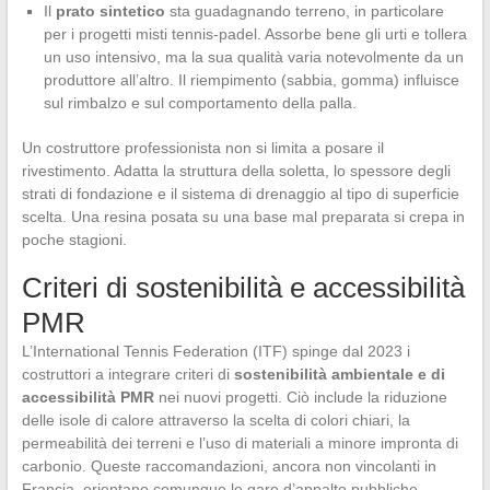
Il
prato sintetico
sta guadagnando terreno, in particolare
per i progetti misti tennis-padel. Assorbe bene gli urti e tollera
un uso intensivo, ma la sua qualità varia notevolmente da un
produttore all’altro. Il riempimento (sabbia, gomma) influisce
sul rimbalzo e sul comportamento della palla.
Un costruttore professionista non si limita a posare il
rivestimento. Adatta la struttura della soletta, lo spessore degli
strati di fondazione e il sistema di drenaggio al tipo di superficie
scelta. Una resina posata su una base mal preparata si crepa in
poche stagioni.
Criteri di sostenibilità e accessibilità
PMR
L’International Tennis Federation (ITF) spinge dal 2023 i
costruttori a integrare criteri di
sostenibilità ambientale e di
accessibilità PMR
nei nuovi progetti. Ciò include la riduzione
delle isole di calore attraverso la scelta di colori chiari, la
permeabilità dei terreni e l’uso di materiali a minore impronta di
carbonio. Queste raccomandazioni, ancora non vincolanti in
Francia, orientano comunque le gare d’appalto pubbliche.