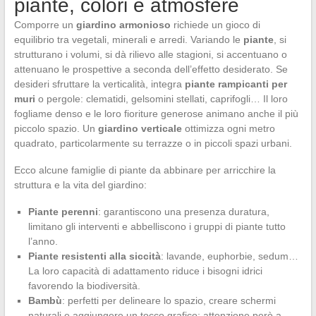
piante, colori e atmosfere
Comporre un
giardino armonioso
richiede un gioco di
equilibrio tra vegetali, minerali e arredi. Variando le
piante
, si
strutturano i volumi, si dà rilievo alle stagioni, si accentuano o
attenuano le prospettive a seconda dell’effetto desiderato. Se
desideri sfruttare la verticalità, integra
piante rampicanti per
muri
o pergole: clematidi, gelsomini stellati, caprifogli… Il loro
fogliame denso e le loro fioriture generose animano anche il più
piccolo spazio. Un
giardino verticale
ottimizza ogni metro
quadrato, particolarmente su terrazze o in piccoli spazi urbani.
Ecco alcune famiglie di piante da abbinare per arricchire la
struttura e la vita del giardino:
Piante perenni
: garantiscono una presenza duratura,
limitano gli interventi e abbelliscono i gruppi di piante tutto
l’anno.
Piante resistenti alla siccità
: lavande, euphorbie, sedum…
La loro capacità di adattamento riduce i bisogni idrici
favorendo la biodiversità.
Bambù
: perfetti per delineare lo spazio, creare schermi
naturali e aggiungere un tocco grafico; attenzione però a