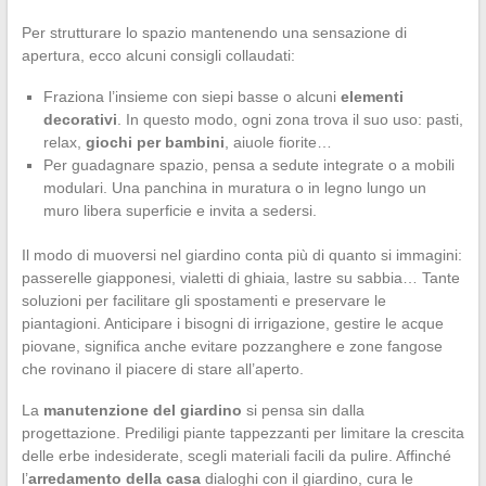
Per strutturare lo spazio mantenendo una sensazione di
apertura, ecco alcuni consigli collaudati:
Fraziona l’insieme con siepi basse o alcuni
elementi
decorativi
. In questo modo, ogni zona trova il suo uso: pasti,
relax,
giochi per bambini
, aiuole fiorite…
Per guadagnare spazio, pensa a sedute integrate o a mobili
modulari. Una panchina in muratura o in legno lungo un
muro libera superficie e invita a sedersi.
Il modo di muoversi nel giardino conta più di quanto si immagini:
passerelle giapponesi, vialetti di ghiaia, lastre su sabbia… Tante
soluzioni per facilitare gli spostamenti e preservare le
piantagioni. Anticipare i bisogni di irrigazione, gestire le acque
piovane, significa anche evitare pozzanghere e zone fangose
che rovinano il piacere di stare all’aperto.
La
manutenzione del giardino
si pensa sin dalla
progettazione. Prediligi piante tappezzanti per limitare la crescita
delle erbe indesiderate, scegli materiali facili da pulire. Affinché
l’
arredamento della casa
dialoghi con il giardino, cura le