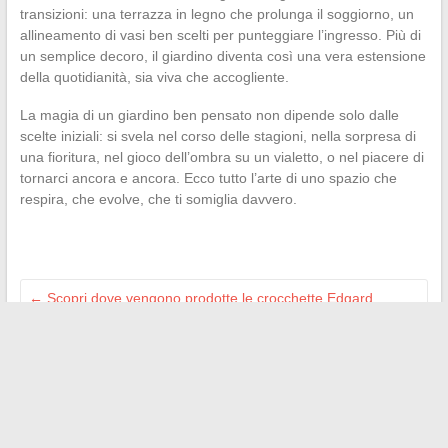
transizioni: una terrazza in legno che prolunga il soggiorno, un
allineamento di vasi ben scelti per punteggiare l’ingresso. Più di
un semplice decoro, il giardino diventa così una vera estensione
della quotidianità, sia viva che accogliente.
La magia di un giardino ben pensato non dipende solo dalle
scelte iniziali: si svela nel corso delle stagioni, nella sorpresa di
una fioritura, nel gioco dell’ombra su un vialetto, o nel piacere di
tornarci ancora e ancora. Ecco tutto l’arte di uno spazio che
respira, che evolve, che ti somiglia davvero.
←
Scopri dove vengono prodotte le crocchette Edgard
Cooper e la loro origine
Perché l’umorismo e la derisione sono essenziali nella nostra
vita quotidiana moderna
→
Search