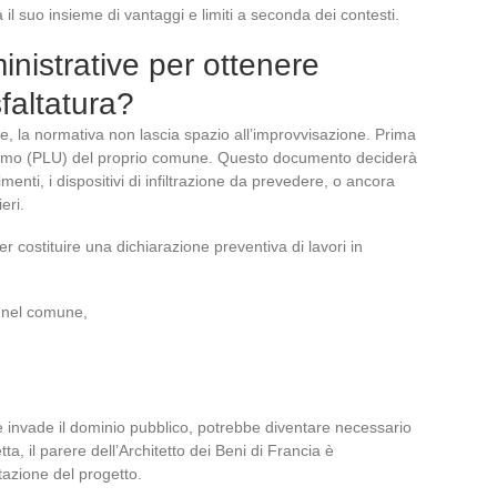
 il suo insieme di vantaggi e limiti a seconda dei contesti.
nistrative per ottenere
sfaltatura?
ile, la normativa non lascia spazio all’improvvisazione. Prima
nismo (PLU) del proprio comune. Questo documento deciderà
timenti, i dispositivi di infiltrazione da prevedere, o ancora
eri.
r costituire una dichiarazione preventiva di lavori in
o nel comune,
ere invade il dominio pubblico, potrebbe diventare necessario
a, il parere dell’Architetto dei Beni di Francia è
tazione del progetto.