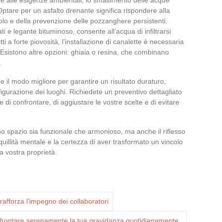
ptare per un asfalto drenante significa rispondere alla
olo e della prevenzione delle pozzanghere persistenti.
 e legante bituminoso, consente all’acqua di infiltrarsi
i a forte piovosità, l’installazione di canalette è necessaria
 Esistono altre opzioni: ghiaia o resina, che combinano
.
 il modo migliore per garantire un risultato duraturo,
igurazione dei luoghi. Richiedete un preventivo dettagliato
di confrontare, di aggiustare le vostre scelte e di evitare
uno spazio sia funzionale che armonioso, ma anche il riflesso
nquillità mentale e la certezza di aver trasformato un vincolo
a vostra proprietà.
afforza l’impegno dei collaboratori
affrontare serenamente la tua gravidanza quotidianamente