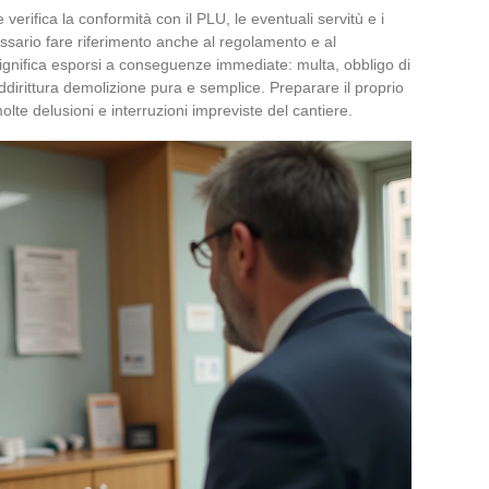
 e verifica la conformità con il PLU, le eventuali servitù e i
essario fare riferimento anche al regolamento e al
significa esporsi a conseguenze immediate: multa, obbligo di
o addirittura demolizione pura e semplice. Preparare il proprio
olte delusioni e interruzioni impreviste del cantiere.