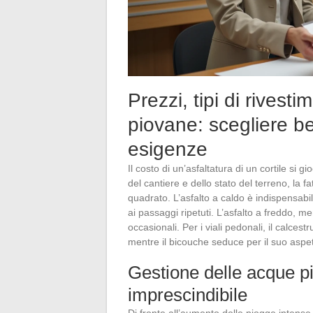
Prezzi, tipi di rivest
piovane: scegliere be
esigenze
Il costo di un’asfaltatura di un cortile si gi
del cantiere e dello stato del terreno, la f
quadrato. L’asfalto a caldo è indispensabi
ai passaggi ripetuti. L’asfalto a freddo, me
occasionali. Per i viali pedonali, il calc
mentre il bicouche seduce per il suo aspet
Gestione delle acque p
imprescindibile
Di fronte all’aumento delle piogge intense