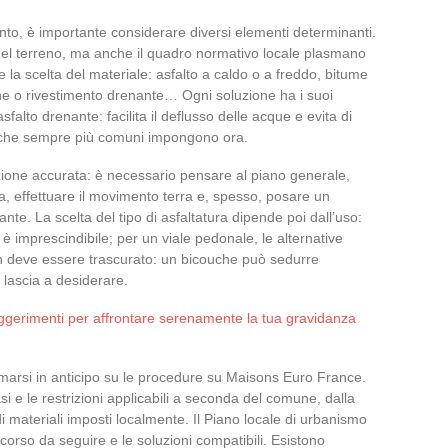
ento, è importante considerare diversi elementi determinanti.
el terreno, ma anche il quadro normativo locale plasmano
re la scelta del materiale: asfalto a caldo o a freddo, bitume
he o rivestimento drenante… Ogni soluzione ha i suoi
sfalto drenante: facilita il deflusso delle acque e evita di
za che sempre più comuni impongono ora.
zione accurata: è necessario pensare al piano generale,
, effettuare il movimento terra e, spesso, posare un
iante. La scelta del tipo di asfaltatura dipende poi dall’uso:
 è imprescindibile; per un viale pedonale, le alternative
n deve essere trascurato: un bicouche può sedurre
 lascia a desiderare.
uggerimenti per affrontare serenamente la tua gravidanza
marsi in anticipo su le procedure su Maisons Euro France.
si e le restrizioni applicabili a seconda del comune, dalla
 materiali imposti localmente. Il Piano locale di urbanismo
rcorso da seguire e le soluzioni compatibili. Esistono