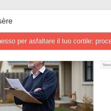
sère
sso per asfaltare il tuo cortile: proce