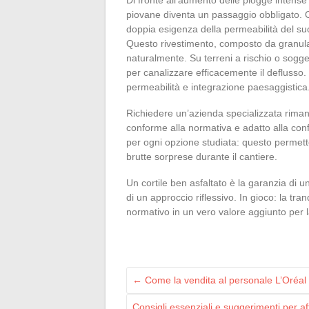
piovane diventa un passaggio obbligato. O
doppia esigenza della permeabilità del su
Questo rivestimento, composto da granulati
naturalmente. Su terreni a rischio o soggett
per canalizzare efficacemente il deflusso.
permeabilità e integrazione paesaggistica
Richiedere un’azienda specializzata rimane
conforme alla normativa e adatto alla conf
per ogni opzione studiata: questo permette 
brutte sorprese durante il cantiere.
Un cortile ben asfaltato è la garanzia di 
di un approccio riflessivo. In gioco: la tra
normativo in un vero valore aggiunto per l
←
Come la vendita al personale L’Oréal r
Consigli essenziali e suggerimenti per 