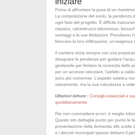
iniziare
Prima di affrontare la posa di un rivestim
La composizione del suolo, la pendenza d
ogni fase del progetto. È difficile trascura
classico, calcestruzzo bituminoso, bicouc
vantaggi e le sue limitazioni. Prendiamo l’a
bloccare la loro infiltrazione, un’esigen
Il cantiere inizia sempre con una prepara
disegnare le pendenze per guidare l’acqua
geotessile per limitare la ricrescita delle p
per un accesso veicolare, l’asfalto a caldo
sono più numerose. L’aspetto estetico no
visivamente, ma la sua robustezza a volte
Ulteriori letture :
Consigli essenziali e s
quotidianamente
Per non commettere errori, è meglio infor
Questo sito dettaglia punto per punto le fa
presentazione della domanda alle scelte di
e i decreti municipali spesso dettano il pe