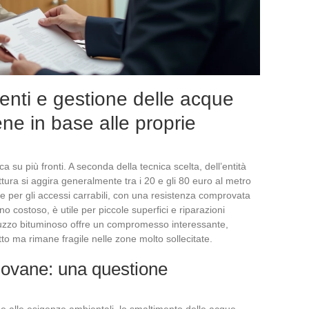
imenti e gestione delle acque
ne in base alle proprie
oca su più fronti. A seconda della tecnica scelta, dell’entità
attura si aggira generalmente tra i 20 e gli 80 euro al metro
le per gli accessi carrabili, con una resistenza comprovata
no costoso, è utile per piccole superfici e riparazioni
estruzzo bituminoso offre un compromesso interessante,
to ma rimane fragile nelle zone molto sollecitate.
iovane: una questione
 e alle esigenze ambientali, lo smaltimento delle acque