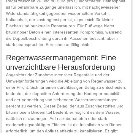
Regel zwischen 20 und 80 Euro pro Quadratmeter. Heißasphalt
ist für befahrbare Zugänge unerlässlich, mit nachgewiesener
Widerstandsfähigkeit gegenüber wiederholtem Verkehr.
Kaltasphalt, der kostengünstiger ist, eignet sich für kleine
Flächen und punktuelle Reparaturen. Für Fußwege bietet
bituminöser Beton einen interessanten Kompromiss, während
die Doppelbeschichtung durch ihr Aussehen besticht, aber in
stark beanspruchten Bereichen anfällig bleibt.
Regenwassermanagement: Eine
unverzichtbare Herausforderung
Angesichts der Zunahme intensiver Regenfälle und der
Umweltanforderungen wird die Ableitung von Regenwasser zu
einer Pflicht. Sich für einen durchlässigen Belag zu entscheiden,
bedeutet, der doppelten Anforderung der Bodenpermeabilität
und der Vermeidung von stehenden Wasseransammlungen
gerecht zu werden. Dieser Belag, der aus Zuschlagstoffen und
bituminösem Bindemittel besteht, ermöglicht es dem Wasser,
natürlich einzudringen. Auf risikobehafteten oder stark
niederschlagsanfälligen Flächen ist die Installation von Rinnen
erforderlich, um den Abfluss effektiv zu kanalisieren. Es gibt