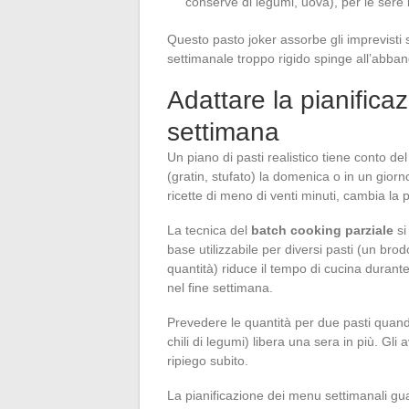
conserve di legumi, uova), per le sere i
Questo pasto joker assorbe gli imprevisti 
settimanale troppo rigido spinge all’abba
Adattare la pianificaz
settimana
Un piano di pasti realistico tiene conto de
(gratin, stufato) la domenica o in un giorn
ricette di meno di venti minuti, cambia la 
La tecnica del
batch cooking parziale
si
base utilizzabile per diversi pasti (un br
quantità) riduce il tempo di cucina durante
nel fine settimana.
Prevedere le quantità per due pasti quando
chili di legumi) libera una sera in più. Gl
ripiego subito.
La pianificazione dei menu settimanali gu