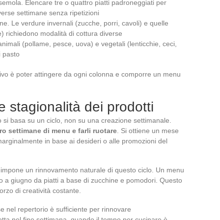
, semola. Elencare tre o quattro piatti padroneggiati per
verse settimane senza ripetizioni
e. Le verdure invernali (zucche, porri, cavoli) e quelle
 richiedono modalità di cottura diverse
nimali (pollame, pesce, uova) e vegetali (lenticchie, ceci,
i pasto
ettivo è poter attingere da ogni colonna e comporre un menu
stagionalità dei prodotti
 si basa su un ciclo, non su una creazione settimanale.
ro settimane di menu e farli ruotare
. Si ottiene un mese
 marginalmente in base ai desideri o alle promozioni del
tta impone un rinnovamento naturale di questo ciclo. Un menu
to a giugno da piatti a base di zucchine e pomodori. Questo
orzo di creatività costante.
e nel repertorio è sufficiente per rinnovare
etta nel fine settimana, quando il tempo per cucinare è