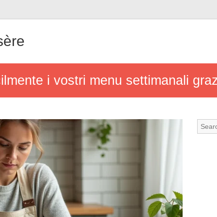
sère
lmente i vostri menu settimanali gra