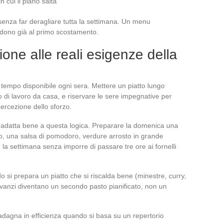
n cui il piano salta
senza far deragliare tutta la settimana. Un menu
ndono già al primo scostamento.
ione alle reali esigenze della
l tempo disponibile ogni sera. Mettere un piatto lungo
o di lavoro da casa, e riservare le sere impegnative per
percezione dello sforzo.
 adatta bene a questa logica. Preparare la domenica una
odo, una salsa di pomodoro, verdure arrosto in grande
 la settimana senza imporre di passare tre ore ai fornelli
 si prepara un piatto che si riscalda bene (minestre, curry,
i avanzi diventano un secondo pasto pianificato, non un
adagna in efficienza quando si basa su un repertorio