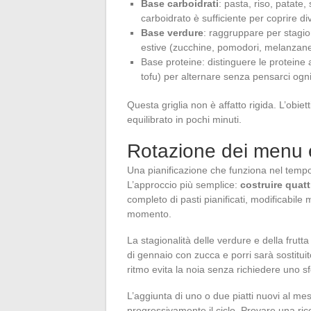
Base carboidrati
: pasta, riso, patate
carboidrato è sufficiente per coprire di
Base verdure
: raggruppare per stagion
estive (zucchine, pomodori, melanzane)
Base proteine: distinguere le proteine a
tofu) per alternare senza pensarci ogn
Questa griglia non è affatto rigida. L’obi
equilibrato in pochi minuti.
Rotazione dei menu e 
Una pianificazione che funziona nel tempo
L’approccio più semplice:
costruire quatt
completo di pasti pianificati, modificabile
momento.
La stagionalità delle verdure e della fru
di gennaio con zucca e porri sarà sostitui
ritmo evita la noia senza richiedere uno sf
L’aggiunta di uno o due piatti nuovi al mes
progressivamente il ciclo. Provare una ric