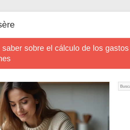
sère
 saber sobre el cálculo de los gastos
nes