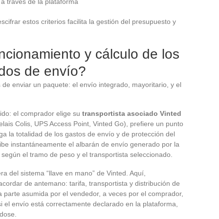
 a través de la plataforma
frar estos criterios facilita la gestión del presupuesto y
cionamiento y cálculo de los
dos de envío?
e enviar un paquete: el envío integrado, mayoritario, y el
uido: el comprador elige su
transportista asociado Vinted
lais Colis, UPS Access Point, Vinted Go), prefiere un punto
a la totalidad de los gastos de envío y de protección del
cibe instantáneamente el albarán de envío generado por la
según el tramo de peso y el transportista seleccionado.
era del sistema “llave en mano” de Vinted. Aquí,
ordar de antemano: tarifa, transportista y distribución de
a parte asumida por el vendedor, a veces por el comprador,
i el envío está correctamente declarado en la plataforma,
ndose.