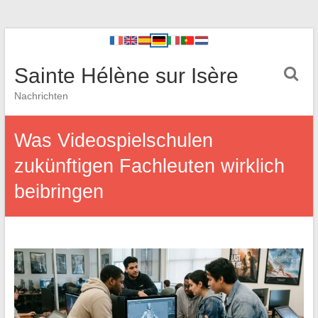
Sainte Hélène sur Isère
Nachrichten
Was Videospielschulen
zukünftigen Fachleuten wirklich
beibringen