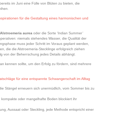
ereits im Juni eine Fülle von Blüten zu bieten, die
eihen.
nspirationen für die Gestaltung eines harmonischen und
Alstroemeria aurea
oder die Sorte ‘Indian Summer’
mperativen: niemals stehendes Wasser, die Qualität der
lingsphase muss jeder Schritt im Voraus geplant werden,
igen, die die Alstroemeria-Stecklinge erfolgreich ziehen
lg von der Beherrschung jedes Details abhängt.
an kennen sollte, um den Erfolg zu fördern, sind mehrere
atschläge für eine entspannte Schwangerschaft im Alltag
 die Stängel erneuern sich unermüdlich, vom Sommer bis zu
r kompakte oder mangelhafte Boden blockiert ihr
ilung, Aussaat oder Steckling, jede Methode entspricht einer