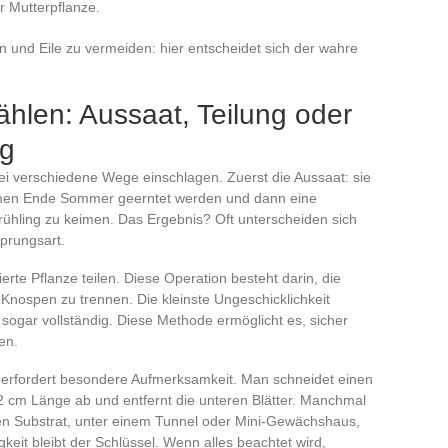
r Mutterpflanze.
hen und Eile zu vermeiden: hier entscheidet sich der wahre
hlen: Aussaat, Teilung oder
ng
i verschiedene Wege einschlagen. Zuerst die Aussaat: sie
Samen Ende Sommer geerntet werden und dann eine
rühling zu keimen. Das Ergebnis? Oft unterscheiden sich
sprungsart.
ierte Pflanze teilen. Diese Operation besteht darin, die
 Knospen zu trennen. Die kleinste Ungeschicklichkeit
sogar vollständig. Diese Methode ermöglicht es, sicher
en.
e erfordert besondere Aufmerksamkeit. Man schneidet einen
2 cm Länge ab und entfernt die unteren Blätter. Manchmal
en Substrat, unter einem Tunnel oder Mini-Gewächshaus,
keit bleibt der Schlüssel. Wenn alles beachtet wird,