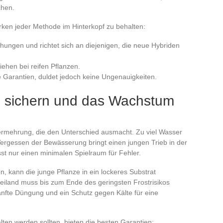
chen.
rken jeder Methode im Hinterkopf zu behalten:
schungen und richtet sich an diejenigen, die neue Hybriden
iehen bei reifen Pflanzen.
e Garantien, duldet jedoch keine Ungenauigkeiten.
 sichern und das Wachstum
Vermehrung, die den Unterschied ausmacht. Zu viel Wasser
 Vergessen der Bewässerung bringt einen jungen Trieb in der
t nur einen minimalen Spielraum für Fehler.
n, kann die junge Pflanze in ein lockeres Substrat
eiland muss bis zum Ende des geringsten Frostrisikos
nfte Düngung und ein Schutz gegen Kälte für eine
alten werden sollten, bieten die besten Garantien: