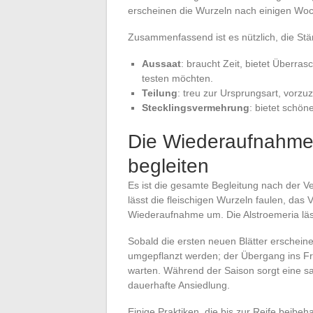
erscheinen die Wurzeln nach einigen Wo
Zusammenfassend ist es nützlich, die Stä
Aussaat
: braucht Zeit, bietet Überra
testen möchten.
Teilung
: treu zur Ursprungsart, vorzuz
Stecklingsvermehrung
: bietet schön
Die Wiederaufnahme
begleiten
Es ist die gesamte Begleitung nach der 
lässt die fleischigen Wurzeln faulen, das
Wiederaufnahme um. Die Alstroemeria läss
Sobald die ersten neuen Blätter erscheine
umgepflanzt werden; der Übergang ins Fr
warten. Während der Saison sorgt eine sa
dauerhafte Ansiedlung.
Einige Praktiken, die bis zur Reife beibeh