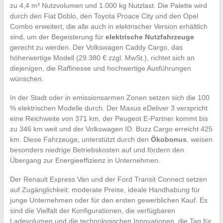
zu 4,4 m³ Nutzvolumen und 1.000 kg Nutzlast. Die Palette wird
durch den Fiat Doblo, den Toyota Proace City und den Opel
Combo erweitert, die alle auch in elektrischer Version erhältlich
sind, um der Begeisterung für
elektrische Nutzfahrzeuge
gerecht zu werden. Der Volkswagen Caddy Cargo, das
höherwertige Modell (29.380 € zzgl. MwSt.), richtet sich an
diejenigen, die Raffinesse und hochwertige Ausführungen
wünschen.
In der Stadt oder in emissionsarmen Zonen setzen sich die 100
% elektrischen Modelle durch. Der Maxus eDeliver 3 verspricht
eine Reichweite von 371 km, der Peugeot E-Partner kommt bis
zu 346 km weit und der Volkswagen ID. Buzz Cargo erreicht 425
km. Diese Fahrzeuge, unterstützt durch den
Ökobonus
, weisen
besonders niedrige Betriebskosten auf und fördern den
Übergang zur Energieeffizienz in Unternehmen.
Der Renault Express Van und der Ford Transit Connect setzen
auf Zugänglichkeit: moderate Preise, ideale Handhabung für
junge Unternehmen oder für den ersten gewerblichen Kauf. Es
sind die Vielfalt der Konfigurationen, die verfügbaren
Ladevolumen und die technologischen Innovationen, die Tag für