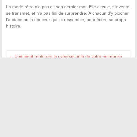
La mode rétro n’a pas dit son dernier mot. Elle circule, s’invente,
se transmet, et n’a pas fini de surprendre. À chacun d’y piocher
l’audace ou la douceur qui lui ressemble, pour écrire sa propre
histoire.
←
Comment renforcer la cybersécurité de votre entreprise
face aux menaces numériques actuelles
Découvrez où sont fabriquées les croquettes Edgard Cooper
et leur origine
→
Recherche