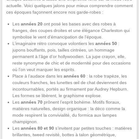
actuelle. Voici quelques jalons pour mieux comprendre comment
ces époques façonnent encore nos garde-robes :
Les
années 20
ont posé les bases avec des robes à
franges, des coupes droites et une élégance Charleston qui
symbolise le vent d’émancipation de l’époque.
L’imaginaire rétro convoque volontiers les
années 50
:
jupons bouffants, pois, tailles cintrées, un hommage
permanent à l’âge d’or hollywoodien. La jupe crayon, elle,
reste synonyme de chic et de modernité pour des occasions
où l’on veut marquer les esprits.
Place à l’audace dans les
années 60
: la robe trapèze, les
couleurs franches, les lunettes œil de chat deviennent des
incontournables, portés au firmament par Audrey Hepburn.
Les formes se libèrent, le graphisme explose.
Les
années 70
prônent l’esprit bohème. Motifs floraux,
matières naturelles, design organique : la déco comme la
mode respirent la convivialité, du formica aux lampes
champignon.
Les
années 80 et 90
s’invitent par petites touches : matières
brillantes, tweed revisité, bottes à talon géométrique,