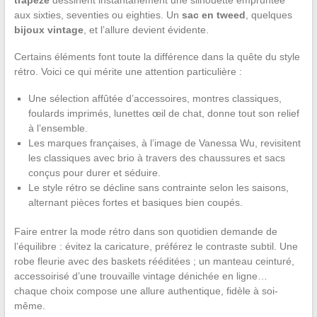
trapèze
dessinent instantanément une silhouette empruntée
aux sixties, seventies ou eighties. Un
sac en tweed
, quelques
bijoux vintage
, et l’allure devient évidente.
Certains éléments font toute la différence dans la quête du style
rétro. Voici ce qui mérite une attention particulière :
Une sélection affûtée d’accessoires, montres classiques,
foulards imprimés, lunettes œil de chat, donne tout son relief
à l’ensemble.
Les marques françaises, à l’image de Vanessa Wu, revisitent
les classiques avec brio à travers des chaussures et sacs
conçus pour durer et séduire.
Le style rétro se décline sans contrainte selon les saisons,
alternant pièces fortes et basiques bien coupés.
Faire entrer la mode rétro dans son quotidien demande de
l’équilibre : évitez la caricature, préférez le contraste subtil. Une
robe fleurie avec des baskets rééditées ; un manteau ceinturé,
accessoirisé d’une trouvaille vintage dénichée en ligne…
chaque choix compose une allure authentique, fidèle à soi-
même.