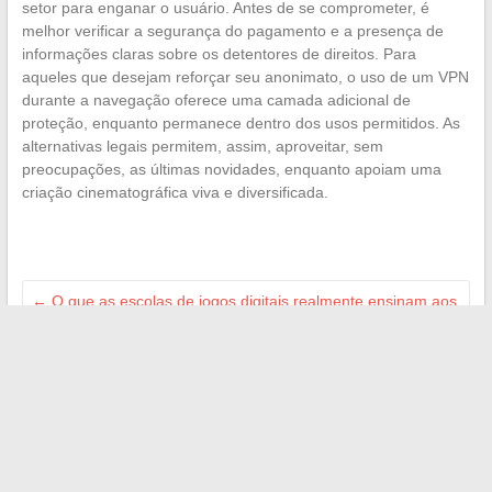
setor para enganar o usuário. Antes de se comprometer, é
melhor verificar a segurança do pagamento e a presença de
informações claras sobre os detentores de direitos. Para
aqueles que desejam reforçar seu anonimato, o uso de um VPN
durante a navegação oferece uma camada adicional de
proteção, enquanto permanece dentro dos usos permitidos. As
alternativas legais permitem, assim, aproveitar, sem
preocupações, as últimas novidades, enquanto apoiam uma
criação cinematográfica viva e diversificada.
←
O que as escolas de jogos digitais realmente ensinam aos
futuros profissionais
Guia prático para a substituição das luzes diurnas do
Peugeot 308 passo a passo
→
Search