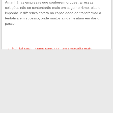
Amanhã, as empresas que souberem orquestrar essas
soluções não se contentarão mais em seguir o ritmo: elas o
imporão. A diferença estará na capacidade de transformar a
tentativa em sucesso, onde muitos ainda hesitam em dar o
passo.
←
Habitat social: como conseguir uma moradia mais
rapidamente?
Colecionar em 2025: por que os cartões ainda encantam
crianças e adultos
→
Search