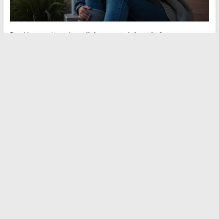
Das Versprechen eines
diskreten und dauerhaften
Engagements
. Es spricht Patinnen an, die eine tiefgehende
Unterstützung ausdrücken möchten, fernab von den
Scheinwerfern der Familienfeiern.
12. “Du bist das schönste
Geschenk, das mir das Leben
anvertraut hat”